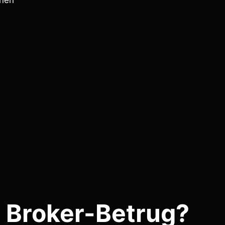
onen
 Broker-Betrug?