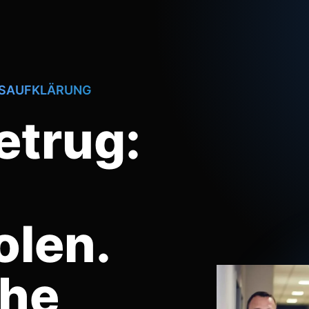
GSAUFKLÄRUNG
etrug:
olen.
he