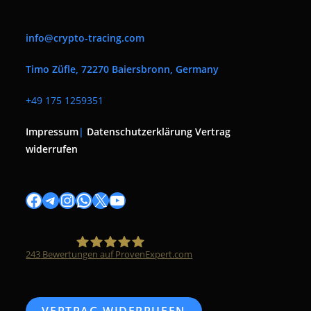
info@crypto-tracing.com
Timo Züfle, 72270 Baiersbronn, Germany
+
49 175 1259351
Impressum
|
Datenschutzerklärung
Vertrag
widerrufen
Facebook
Telegram
Instagram
WhatsApp
X
YouTube
243
Bewertungen auf ProvenExpert.com
Timo Züfle
VERTRAG WIDERRUFEN