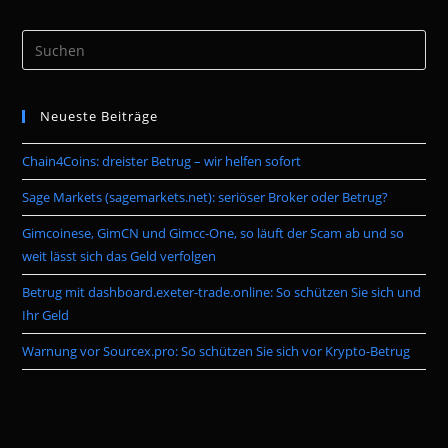
Pre
Es
to
Neueste Beiträge
clo
the
Chain4Coins: dreister Betrug – wir helfen sofort
sea
pan
Sage Markets (sagemarkets.net): seriöser Broker oder Betrug?
Gimcoinese, GimCN und Gimcc-One, so läuft der Scam ab und so
weit lässt sich das Geld verfolgen
Betrug mit dashboard.exeter-trade.online: So schützen Sie sich und
Ihr Geld
Warnung vor Sourcex.pro: So schützen Sie sich vor Krypto-Betrug