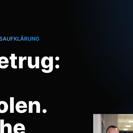
GSAUFKLÄRUNG
etrug:
olen.
he