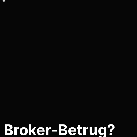
onen
 Broker-Betrug?