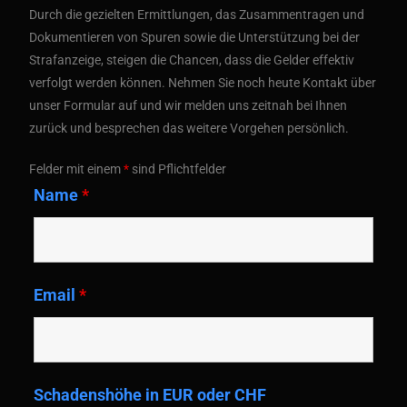
Durch die gezielten Ermittlungen, das Zusammentragen und
Dokumentieren von Spuren sowie die Unterstützung bei der
Strafanzeige, steigen die Chancen, dass die Gelder effektiv
verfolgt werden können. Nehmen Sie noch heute Kontakt über
unser Formular auf und wir melden uns zeitnah bei Ihnen
zurück und besprechen das weitere Vorgehen persönlich.
Felder mit einem
*
sind Pflichtfelder
Name
*
Email
*
Schadenshöhe in EUR oder CHF