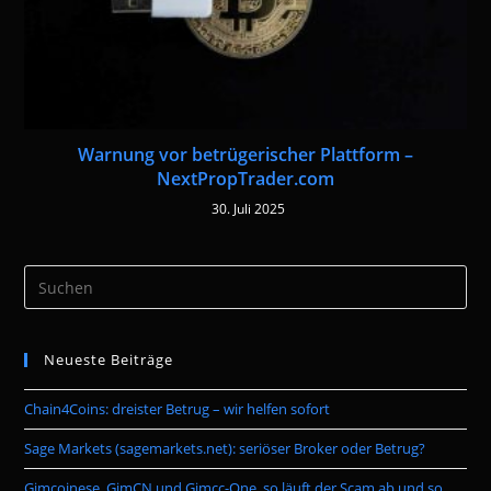
Warnung vor betrügerischer Plattform –
NextPropTrader.com
30. Juli 2025
Neueste Beiträge
Chain4Coins: dreister Betrug – wir helfen sofort
Sage Markets (sagemarkets.net): seriöser Broker oder Betrug?
Gimcoinese, GimCN und Gimcc-One, so läuft der Scam ab und so