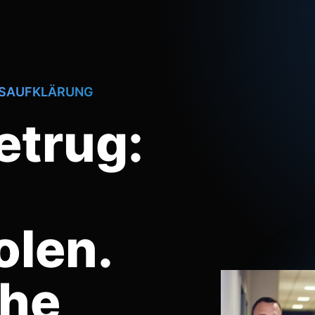
GSAUFKLÄRUNG
etrug:
olen.
he