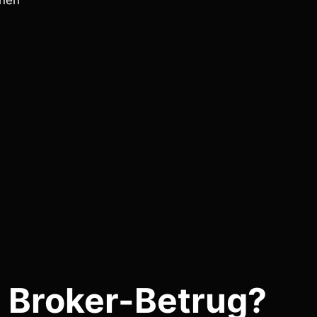
onen
 Broker-Betrug?