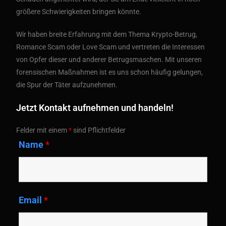
größere Schwierigkeiten bringen könnte.
Wir haben breite Erfahrung mit dem Thema Krypto-Betrug,
Romance Scam oder Love Scam und vertreten die Interessen
von Opfer dieser und anderer Betrugsmaschen. Mit unseren
forensischen Maßnahmen ist es uns schon häufig gelungen,
die Spur der Täter aufzunehmen.
Jetzt Kontakt aufnehmen und handeln!
Felder mit einem
*
sind Pflichtfelder
Name
*
Email
*