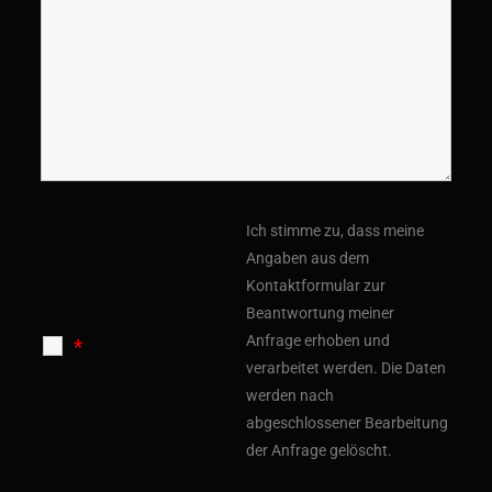
Ich stimme zu, dass meine
Angaben aus dem
Kontaktformular zur
Beantwortung meiner
Anfrage erhoben und
*
verarbeitet werden.
Die Daten
werden nach
abgeschlossener Bearbeitung
der Anfrage gelöscht.