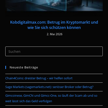
Kobdigitalmax.com: Betrug im Kryptomarkt und
wie Sie sich schützen können
2. Mai 2026
Pre
Es
to
Neueste Beiträge
clo
the
Chain4Coins: dreister Betrug – wir helfen sofort
sea
pan
Sage Markets (sagemarkets.net): seriöser Broker oder Betrug?
Gimcoinese, GimCN und Gimcc-One, so läuft der Scam ab und so
weit lässt sich das Geld verfolgen