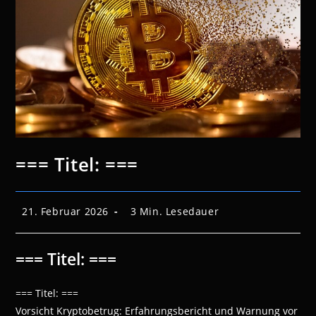
=== Titel: ===
Beitrag
Lesedauer:
21. Februar 2026
3 Min. Lesedauer
veröffentlicht:
=== Titel: ===
=== Titel: ===
Vorsicht Kryptobetrug: Erfahrungsbericht und Warnung vor