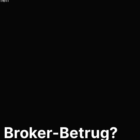
onen
 Broker-Betrug?