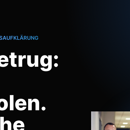
GSAUFKLÄRUNG
etrug:
olen.
he