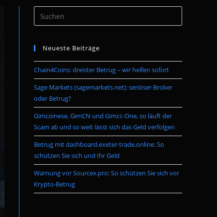
Press
umschalten
Escape
to
Neueste Beiträge
close
the
Chain4Coins: dreister Betrug – wir helfen sofort
search
panel.
Sage Markets (sagemarkets.net): seriöser Broker
oder Betrug?
Gimcoinese, GimCN und Gimcc-One, so läuft der
Scam ab und so weit lässt sich das Geld verfolgen
Betrug mit dashboard.exeter-trade.online: So
schützen Sie sich und Ihr Geld
Warnung vor Sourcex.pro: So schützen Sie sich vor
Krypto-Betrug