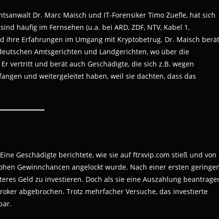
tsanwalt Dr. Marc Maisch und IT-Forensiker Timo Zuefle, hat sich
sind häufig im Fernsehen (u.a. bei ARD, ZDF, NTV, Kabel 1,
nd ihre Erfahrungen im Umgang mit Kryptobetrug. Dr. Maisch berä
deutschen Amtsgerichten und Landgerichten, wo über die
r vertritt und berät auch Geschädigte, die sich z.B. wegen
angen und weitergeleitet haben, weil sie dachten, dass das
Eine Geschädigte berichtete, wie sie auf ftrxvip.com stieß und von
hohen Gewinnchancen angelockt wurde. Nach einer ersten geringe
eres Geld zu investieren. Doch als sie eine Auszahlung beantrage
Broker abgebrochen. Trotz mehrfacher Versuche, das investierte
bar.