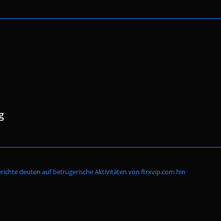
g
Website-
ichte deuten auf betrügerische Aktivitäten von ftrxvip.com hin
Suche