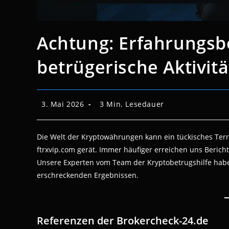
Achtung: Erfahrungsb
betrügerische Aktivit
Beitrag
Lesedauer:
3. Mai 2026
3 Min. Lesedauer
veröffentlicht:
Die Welt der Kryptowährungen kann ein tückisches Ter
ftrxvip.com gerät. Immer häufiger erreichen uns Berich
Unsere Experten vom Team der Kryptobetrugshilfe habe
erschreckenden Ergebnissen.
Referenzen der Brokercheck-24.de