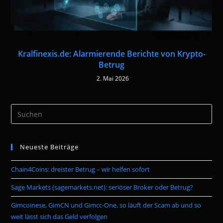
Kralfinexis.de: Alarmierende Berichte von Krypto-
Betrug
2. Mai 2026
Pre
Es
to
Neueste Beiträge
clo
the
Chain4Coins: dreister Betrug – wir helfen sofort
sea
pan
Sage Markets (sagemarkets.net): seriöser Broker oder Betrug?
Gimcoinese, GimCN und Gimcc-One, so läuft der Scam ab und so
weit lässt sich das Geld verfolgen