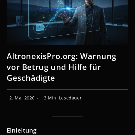
AltronexisPro.org: Warnung
vor Betrug und Hilfe für
Geschädigte
Beitrag
Lesedauer:
2. Mai 2026
3 Min. Lesedauer
veröffentlicht:
Einleitung