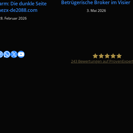
Betrügerische Broker im Visier
arm: Die dunkle Seite
nezx-de2088.com
3. Mai 2026
28. Februar 2026
gram
nstagram
WhatsApp
X
YouTube
243
Bewertungen auf ProvenExper
Timo Züfle