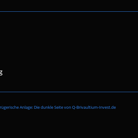
g
Website-
rügerische Anlage: Die dunkle Seite von Q-Brivaultium-Invest.de
Suche