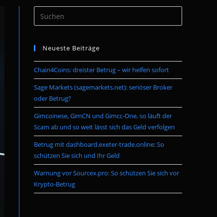
Press
umschalten
Escape
to
Neueste Beiträge
close
the
Chain4Coins: dreister Betrug – wir helfen sofort
search
panel.
Sage Markets (sagemarkets.net): seriöser Broker
oder Betrug?
Gimcoinese, GimCN und Gimcc-One, so läuft der
Scam ab und so weit lässt sich das Geld verfolgen
Betrug mit dashboard.exeter-trade.online: So
schützen Sie sich und Ihr Geld
Warnung vor Sourcex.pro: So schützen Sie sich vor
Krypto-Betrug