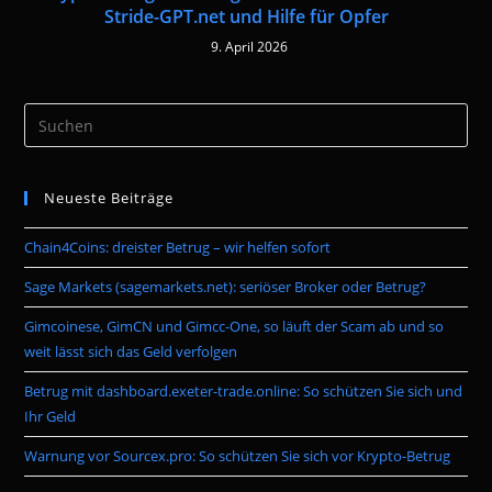
Stride-GPT.net und Hilfe für Opfer
9. April 2026
Pre
Es
to
Neueste Beiträge
clo
the
Chain4Coins: dreister Betrug – wir helfen sofort
sea
pan
Sage Markets (sagemarkets.net): seriöser Broker oder Betrug?
Gimcoinese, GimCN und Gimcc-One, so läuft der Scam ab und so
weit lässt sich das Geld verfolgen
Betrug mit dashboard.exeter-trade.online: So schützen Sie sich und
Ihr Geld
Warnung vor Sourcex.pro: So schützen Sie sich vor Krypto-Betrug