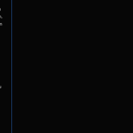
)
n,
nn
u