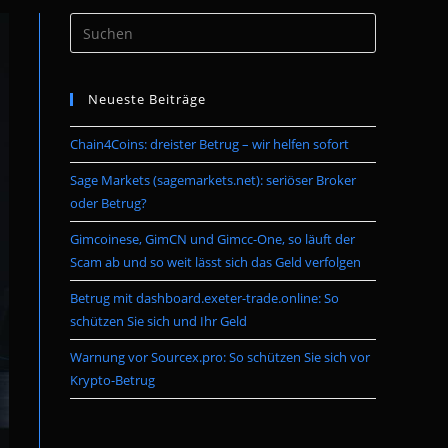
Press
umschalten
Escape
to
Neueste Beiträge
close
the
Chain4Coins: dreister Betrug – wir helfen sofort
search
panel.
Sage Markets (sagemarkets.net): seriöser Broker
oder Betrug?
Gimcoinese, GimCN und Gimcc-One, so läuft der
Scam ab und so weit lässt sich das Geld verfolgen
Betrug mit dashboard.exeter-trade.online: So
schützen Sie sich und Ihr Geld
Warnung vor Sourcex.pro: So schützen Sie sich vor
Krypto-Betrug