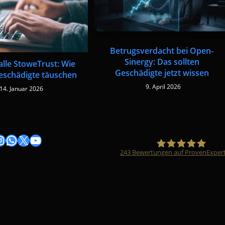
Betrugsverdacht bei Open-
Sinergy: Das sollten
alle StoweTrust: Wie
Geschädigte jetzt wissen
eschädigte täuschen
9. April 2026
14. Januar 2026
gram
nstagram
WhatsApp
X
YouTube
243
Bewertungen auf ProvenExper
Timo Züfle