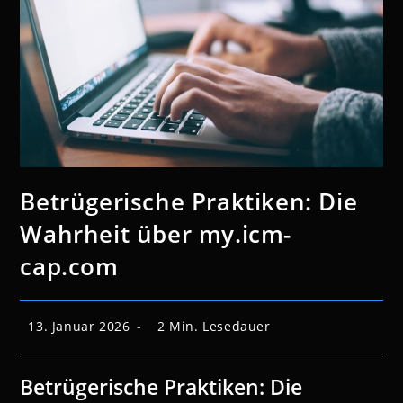
Betrügerische Praktiken: Die
Wahrheit über my.icm-
cap.com
Beitrag
Lesedauer:
13. Januar 2026
2 Min. Lesedauer
veröffentlicht:
Betrügerische Praktiken: Die