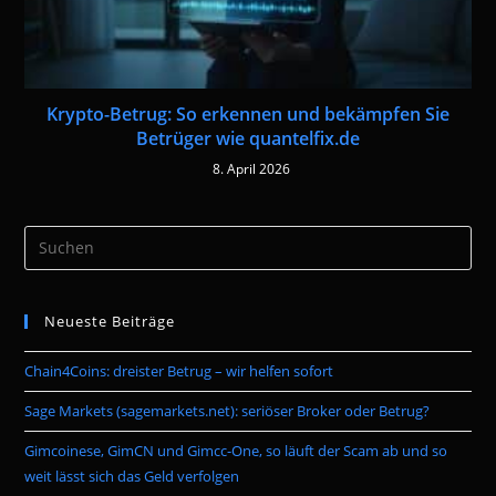
Krypto-Betrug: So erkennen und bekämpfen Sie
Betrüger wie quantelfix.de
8. April 2026
Pre
Es
to
Neueste Beiträge
clo
the
Chain4Coins: dreister Betrug – wir helfen sofort
sea
pan
Sage Markets (sagemarkets.net): seriöser Broker oder Betrug?
Gimcoinese, GimCN und Gimcc-One, so läuft der Scam ab und so
weit lässt sich das Geld verfolgen