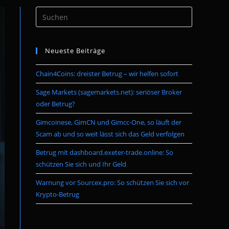
Press
umschalten
Escape
to
Neueste Beiträge
close
the
Chain4Coins: dreister Betrug – wir helfen sofort
search
panel.
Sage Markets (sagemarkets.net): seriöser Broker
oder Betrug?
Gimcoinese, GimCN und Gimcc-One, so läuft der
Scam ab und so weit lässt sich das Geld verfolgen
Betrug mit dashboard.exeter-trade.online: So
schützen Sie sich und Ihr Geld
Warnung vor Sourcex.pro: So schützen Sie sich vor
Krypto-Betrug