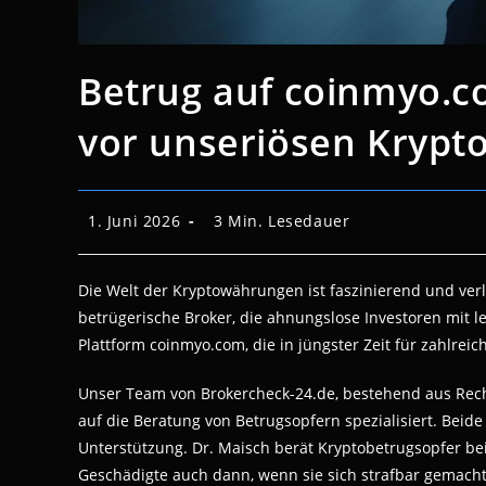
Betrug auf coinmyo.co
vor unseriösen Krypt
Beitrag
Lesedauer:
1. Juni 2026
3 Min. Lesedauer
veröffentlicht:
Die Welt der Kryptowährungen ist faszinierend und verl
betrügerische Broker, die ahnungslose Investoren mit lee
Plattform coinmyo.com, die in jüngster Zeit für zahlre
Unser Team von Brokercheck-24.de, bestehend aus Recht
auf die Beratung von Betrugsopfern spezialisiert. Beide
Unterstützung. Dr. Maisch berät Kryptobetrugsopfer be
Geschädigte auch dann, wenn sie sich strafbar gemach