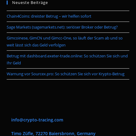
Neueste Beiträge
clo
the
Chain4Coins: dreister Betrug – wir helfen sofort
sea
pan
Sage Markets (sagemarkets.net): seriöser Broker oder Betrug?
Gimcoinese, GimCN und Gimcc-One, so läuft der Scam ab und so
weit lässt sich das Geld verfolgen
Betrug mit dashboard.exeter-trade.online: So schützen Sie sich und
Ihr Geld
Warnung vor Sourcex.pro: So schützen Sie sich vor Krypto-Betrug
info@crypto-tracing.com
Timo Züfle, 72270 Baiersbronn, Germany