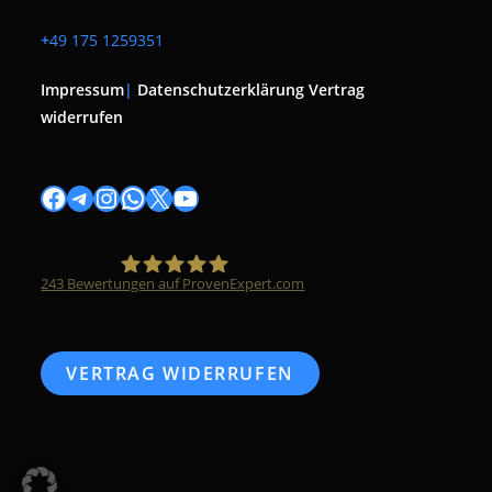
+
49 175 1259351
Impressum
|
Datenschutzerklärung
Vertrag
widerrufen
Facebook
Telegram
Instagram
WhatsApp
X
YouTube
243
Bewertungen auf ProvenExpert.com
Timo Züfle
VERTRAG WIDERRUFEN