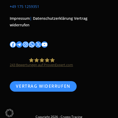
+
49 175 1259351
Impressum
|
Datenschutzerklärung
Vertrag
widerrufen
Facebook
Telegram
Instagram
WhatsApp
X
YouTube
243
Bewertungen auf ProvenExpert.com
Timo Züfle
VERTRAG WIDERRUFEN
Copyright 2026 - Crypto-Tracing