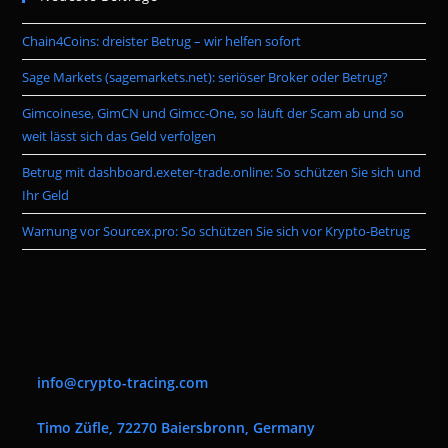
the
Chain4Coins: dreister Betrug – wir helfen sofort
sea
pan
Sage Markets (sagemarkets.net): seriöser Broker oder Betrug?
Gimcoinese, GimCN und Gimcc-One, so läuft der Scam ab und so
weit lässt sich das Geld verfolgen
Betrug mit dashboard.exeter-trade.online: So schützen Sie sich und
Ihr Geld
Warnung vor Sourcex.pro: So schützen Sie sich vor Krypto-Betrug
info@crypto-tracing.com
Timo Züfle, 72270 Baiersbronn, Germany