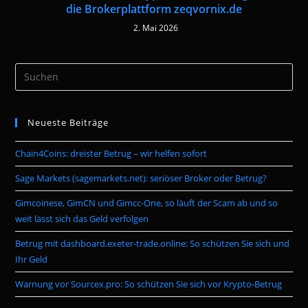
die Brokerplattform zeqvornix.de
2. Mai 2026
Pre
Es
to
Neueste Beiträge
clo
the
Chain4Coins: dreister Betrug – wir helfen sofort
sea
pan
Sage Markets (sagemarkets.net): seriöser Broker oder Betrug?
Gimcoinese, GimCN und Gimcc-One, so läuft der Scam ab und so
weit lässt sich das Geld verfolgen
Betrug mit dashboard.exeter-trade.online: So schützen Sie sich und
Ihr Geld
Warnung vor Sourcex.pro: So schützen Sie sich vor Krypto-Betrug