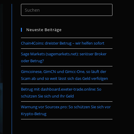
Press
umschalten
Escape
to
Neueste Beiträge
close
the
Chain4Coins: dreister Betrug – wir helfen sofort
search
panel.
Sage Markets (sagemarkets.net): seriöser Broker
oder Betrug?
Gimcoinese, GimCN und Gimcc-One, so läuft der
Scam ab und so weit lässt sich das Geld verfolgen
Betrug mit dashboard.exeter-trade.online: So
schützen Sie sich und Ihr Geld
Warnung vor Sourcex.pro: So schützen Sie sich vor
Krypto-Betrug