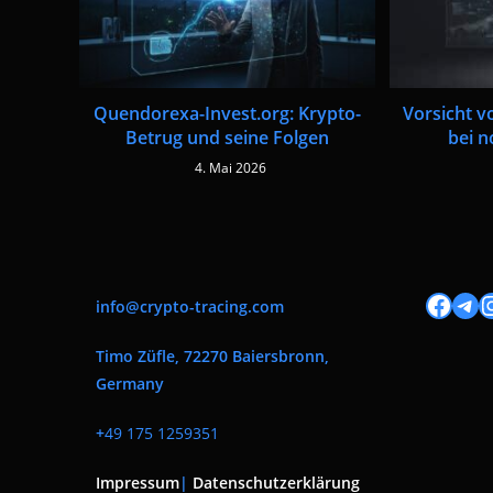
Quendorexa-Invest.org: Krypto-
Vorsicht v
Betrug und seine Folgen
bei n
4. Mai 2026
Facebook
Tele
I
info@crypto-tracing.com
Timo Züfle, 72270 Baiersbronn,
Germany
+
49 175 1259351
Impressum
|
Datenschutzerklärung