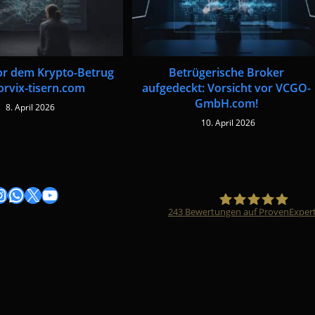
or dem Krypto-Betrug
Betrügerische Broker
orvix-tisern.com
aufgedeckt: Vorsicht vor VCGO-
GmbH.com!
8. April 2026
10. April 2026
gram
nstagram
WhatsApp
X
YouTube
243
Bewertungen auf ProvenExper
Timo Züfle