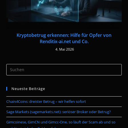
Kryptobetrug erkennen: Hilfe für Opfer von
Renditix-ai.net und Co.
4. Mai 2026
Pre
Es
to
Neueste Beiträge
clo
the
Chain4Coins: dreister Betrug – wir helfen sofort
sea
pan
Sage Markets (sagemarkets.net): seriöser Broker oder Betrug?
Gimcoinese, GimCN und Gimcc-One, so läuft der Scam ab und so