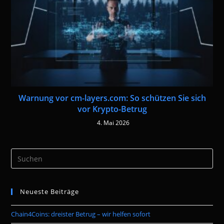
Warnung vor cm-layers.com: So schützen Sie sich
vor Krypto-Betrug
4. Mai 2026
Pre
Es
to
Neueste Beiträge
clo
the
Chain4Coins: dreister Betrug – wir helfen sofort
sea