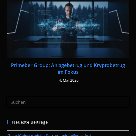
Primeber Group: Anlagebetrug und Kryptobetrug
im Fokus
4. Mai 2026
Pre
Es
to
Neueste Beiträge
clo
the
Chain4Coins: dreister Betrug – wir helfen sofort