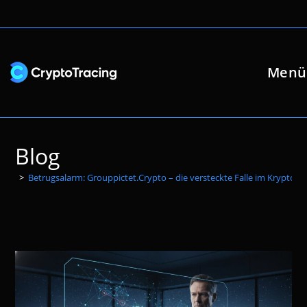
Zum
Inhalt
springen
Menü
Blog
>
Betrugsalarm: Grouppictet.Crypto – die versteckte Falle im Kryptom