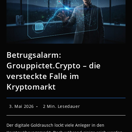
Betrugsalarm:
Grouppictet.Crypto – die
versteckte Falle im
Kryptomarkt
Beitrag
Lesedauer:
3. Mai 2026
2 Min. Lesedauer
veröffentlicht:
Der digitale Goldrausch lockt viele Anleger in den