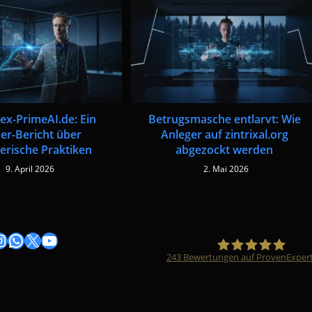
ex-PrimeAI.de: Ein
Betrugsmasche entlarvt: Wie
der-Bericht über
Anleger auf zintrixal.org
erische Praktiken
abgezockt werden
9. April 2026
2. Mai 2026
gram
nstagram
WhatsApp
X
YouTube
243
Bewertungen auf ProvenExper
Timo Züfle