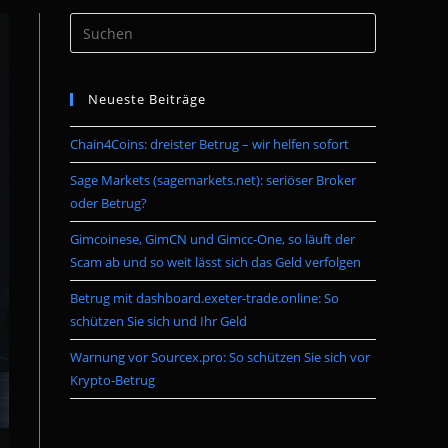
Press
umschalten
Escape
to
Neueste Beiträge
close
the
Chain4Coins: dreister Betrug – wir helfen sofort
search
panel.
Sage Markets (sagemarkets.net): seriöser Broker
oder Betrug?
Gimcoinese, GimCN und Gimcc-One, so läuft der
Scam ab und so weit lässt sich das Geld verfolgen
Betrug mit dashboard.exeter-trade.online: So
schützen Sie sich und Ihr Geld
Warnung vor Sourcex.pro: So schützen Sie sich vor
Krypto-Betrug