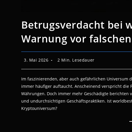
Betrugsverdacht bei w
Warnung vor falsche
Beitrag
Lesedauer:
3. Mai 2026
2 Min. Lesedauer
veröffentlicht:
Im faszinierenden, aber auch gefährlichen Universum 
immer häufiger auftaucht. Anscheinend verspricht die Pl
Währungen. Doch immer mehr Geschädigte berichten vo
und undurchsichtigen Geschäftspraktiken. Ist worldbest
Kryptouniversum?