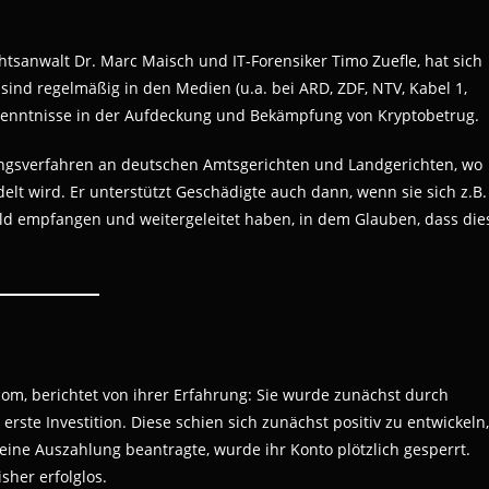
tsanwalt Dr. Marc Maisch und IT-Forensiker Timo Zuefle, hat sich
 sind regelmäßig in den Medien (u.a. bei ARD, ZDF, NTV, Kabel 1,
Kenntnisse in der Aufdeckung und Bekämpfung von Kryptobetrug.
ungsverfahren an deutschen Amtsgerichten und Landgerichten, wo
lt wird. Er unterstützt Geschädigte auch dann, wenn sie sich z.B.
ld empfangen und weitergeleitet haben, in dem Glauben, dass die
com, berichtet von ihrer Erfahrung: Sie wurde zunächst durch
rste Investition. Diese schien sich zunächst positiv zu entwickeln,
eine Auszahlung beantragte, wurde ihr Konto plötzlich gesperrt.
sher erfolglos.