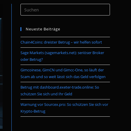
Press
umschalten
Escape
to
Neueste Beiträge
close
the
Chain4Coins: dreister Betrug – wir helfen sofort
search
panel.
Sage Markets (sagemarkets.net): seriöser Broker
oder Betrug?
Gimcoinese, GimCN und Gimcc-One, so läuft der
Scam ab und so weit lässt sich das Geld verfolgen
Betrug mit dashboard.exeter-trade.online: So
schützen Sie sich und Ihr Geld
Warnung vor Sourcex.pro: So schützen Sie sich vor
Krypto-Betrug