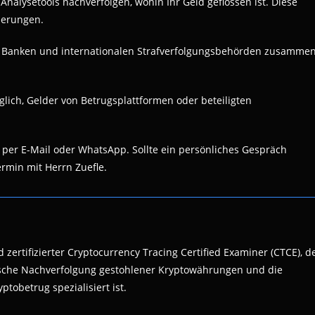
-Analysetools nachverfolgen, wohin Ihr Geld geflossen ist. Diese
derungen.
t Banken und internationalen Strafverfolgungsbehörden zusammen
öglich, Gelder von Betrugsplattformen oder beteiligten
g per E-Mail oder WhatsApp. Sollte ein persönliches Gespräch
ermin mit Herrn Zuefle.
 zertifizierter Cryptocurrency Tracing Certified Examiner (CTCE), d
nsische Nachverfolgung gestohlener Kryptowährungen und die
ptobetrug spezialisiert ist.