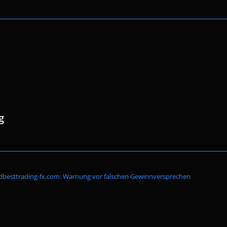
g
Website-
ldbesttrading-fx.com: Warnung vor falschen Gewinnversprechen
Suche