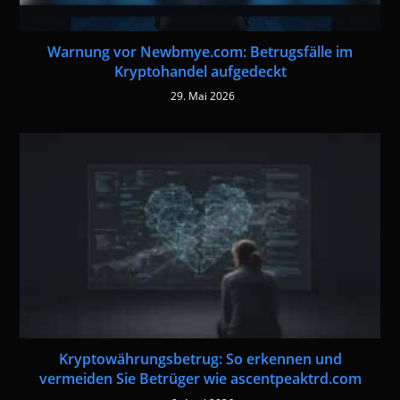
Warnung vor Newbmye.com: Betrugsfälle im
Kryptohandel aufgedeckt
29. Mai 2026
Kryptowährungsbetrug: So erkennen und
vermeiden Sie Betrüger wie ascentpeaktrd.com