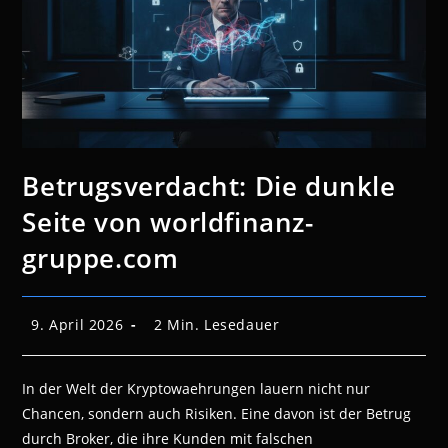
Betrugsverdacht: Die dunkle
Seite von worldfinanz-
gruppe.com
Beitrag
Lesedauer:
9. April 2026
2 Min. Lesedauer
veröffentlicht:
In der Welt der Kryptowaehrungen lauern nicht nur
Chancen, sondern auch Risiken. Eine davon ist der Betrug
durch Broker, die ihre Kunden mit falschen