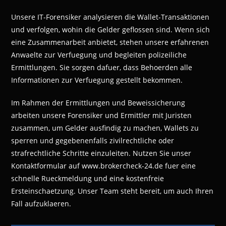
Unsere IT-Forensiker analysieren die Wallet-Transaktionen
und verfolgen, wohin die Gelder geflossen sind. Wenn sich
eine Zusammenarbeit anbietet, stehen unsere erfahrenen
Anwaelte zur Verfuegung und begleiten polizeiliche
Ermittlungen. Sie sorgen dafuer, dass Behoerden alle
Informationen zur Verfuegung gestellt bekommen.
Im Rahmen der Ermittlungen und Beweissicherung
arbeiten unsere Forensiker und Ermittler mit Juristen
zusammen, um Gelder ausfindig zu machen, Wallets zu
sperren und gegebenenfalls zivilrechtliche oder
strafrechtliche Schritte einzuleiten. Nutzen Sie unser
Kontaktformular auf www.brokercheck-24.de fuer eine
schnelle Rueckmeldung und eine kostenfreie
Ersteinschaetzung. Unser Team steht bereit, um auch Ihren
Fall aufzuklaeren.