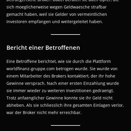
sich moeglicherweise wegen Geldwaesche strafbar
gemacht haben, weil sie Gelder von vermeintlichen
Investoren empfangen und weitergeleitet haben.
Bericht einer Betroffenen
Eine Betroffene berichtet, wie sie durch die Plattform
worldfinanz-gruppe.com betrogen wurde. Sie wurde von
einem Mitarbeiter des Brokers kontaktiert, der ihr hohe
Gewinne versprach. Nach einer ersten Einzahlung wurde
sie immer wieder zu weiteren Investitionen gedraengt.
Trotz anfaenglicher Gewinne konnte sie ihr Geld nicht
abheben. Als sie schliesslich ihre gesamten Einlagen verlor,
war der Broker nicht mehr erreichbar.