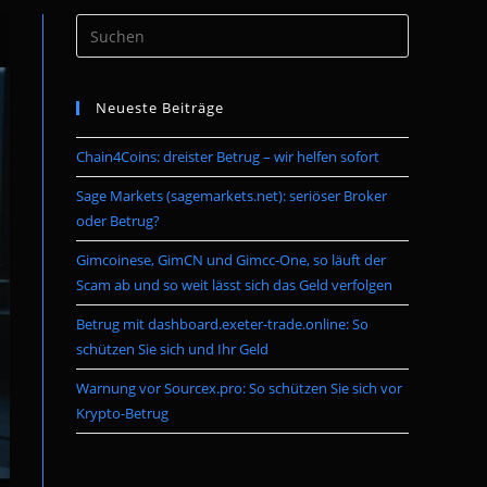
Press
umschalten
Escape
to
Neueste Beiträge
close
the
Chain4Coins: dreister Betrug – wir helfen sofort
search
panel.
Sage Markets (sagemarkets.net): seriöser Broker
oder Betrug?
Gimcoinese, GimCN und Gimcc-One, so läuft der
Scam ab und so weit lässt sich das Geld verfolgen
Betrug mit dashboard.exeter-trade.online: So
schützen Sie sich und Ihr Geld
Warnung vor Sourcex.pro: So schützen Sie sich vor
Krypto-Betrug