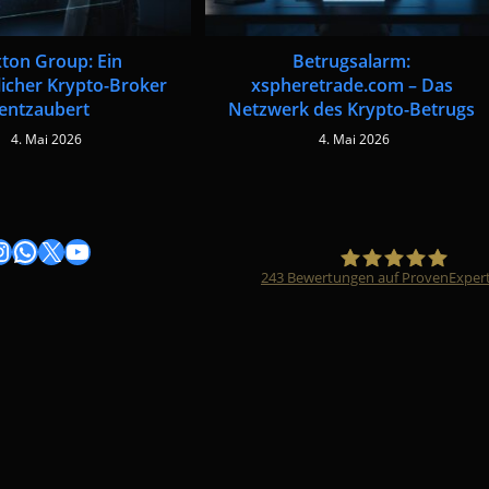
xton Group: Ein
Betrugsalarm:
licher Krypto-Broker
xspheretrade.com – Das
entzaubert
Netzwerk des Krypto-Betrugs
4. Mai 2026
4. Mai 2026
gram
nstagram
WhatsApp
X
YouTube
243
Bewertungen auf ProvenExper
Timo Züfle