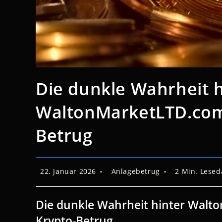
Die dunkle Wahrheit h
WaltonMarketLTD.com:
Betrug
Beitrag
Beitrags-
Lesedauer:
22. Januar 2026
Anlagebetrug
2 Min. Lesed
veröffentlicht:
Kategorie:
Die dunkle Wahrheit hinter Walto
Krypto-Betrug