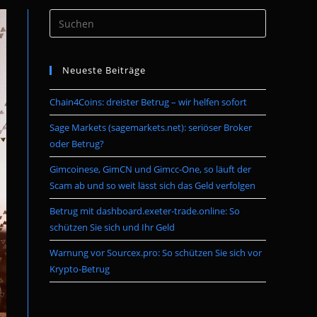
Press
umschalten
Escape
to
Neueste Beiträge
close
the
Chain4Coins: dreister Betrug – wir helfen sofort
search
panel.
Sage Markets (sagemarkets.net): seriöser Broker
oder Betrug?
Gimcoinese, GimCN und Gimcc-One, so läuft der
Scam ab und so weit lässt sich das Geld verfolgen
Betrug mit dashboard.exeter-trade.online: So
schützen Sie sich und Ihr Geld
Warnung vor Sourcex.pro: So schützen Sie sich vor
Krypto-Betrug