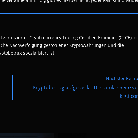
 Garantie auf Erfolg gibt es hierbei nicht. Jeder Fall ist individuel
 zertifizierter Cryptocurrency Tracing Certified Examiner (CTCE), d
nsische Nachverfolgung gestohlener Kryptowährungen und die
ptobetrug spezialisiert ist.
Nächster Beitr
Kryptobetrug aufgedeckt: Die dunkle Seite v
kigti.c