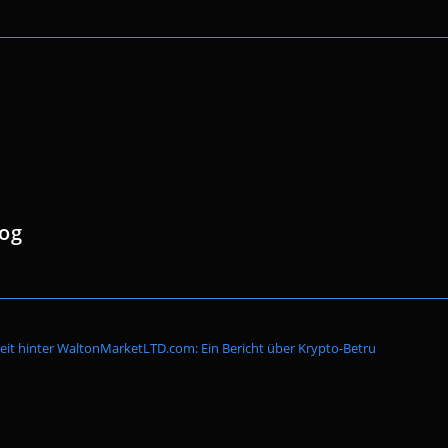
log
Website-
eit hinter WaltonMarketLTD.com: Ein Bericht über Krypto-Betrug
Suche