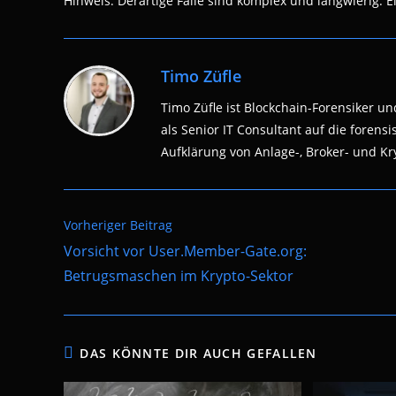
Hinweis: Derartige Fälle sind komplex und langwierig. Eine
Timo Züfle
Timo Züfle ist Blockchain-Forensiker und
als Senior IT Consultant auf die fore
Aufklärung von Anlage-, Broker- und Kry
Weitere
Vorheriger Beitrag
Artikel
Vorsicht vor User.Member-Gate.org:
ansehen
Betrugsmaschen im Krypto-Sektor
DAS KÖNNTE DIR AUCH GEFALLEN