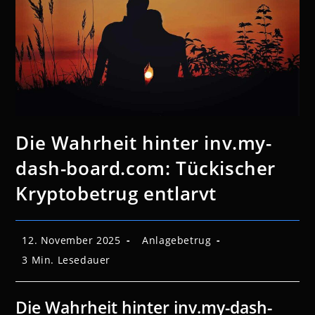
Die Wahrheit hinter inv.my-
dash-board.com: Tückischer
Kryptobetrug entlarvt
Beitrag
Beitrags-
12. November 2025
Anlagebetrug
veröffentlicht:
Kategorie:
Lesedauer:
3 Min. Lesedauer
Die Wahrheit hinter inv.my-dash-