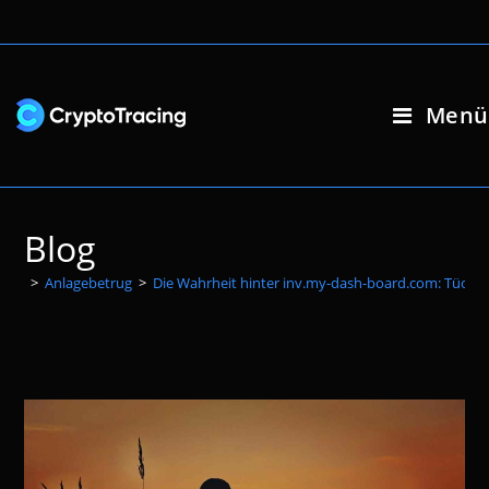
Zum
Inhalt
springen
Menü
Blog
>
Anlagebetrug
>
Die Wahrheit hinter inv.my-dash-board.com: Tückis