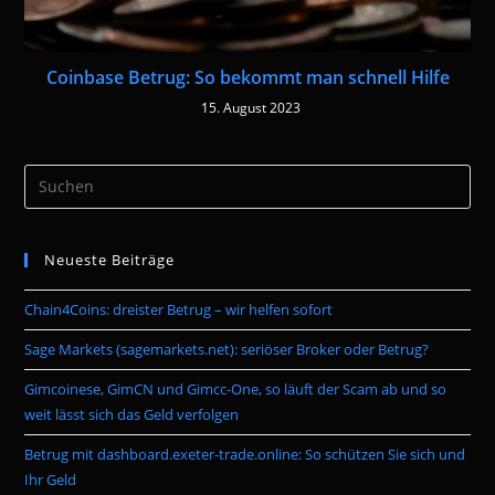
Coinbase Betrug: So bekommt man schnell Hilfe
15. August 2023
Pre
Es
to
Neueste Beiträge
clo
the
Chain4Coins: dreister Betrug – wir helfen sofort
sea
pan
Sage Markets (sagemarkets.net): seriöser Broker oder Betrug?
Gimcoinese, GimCN und Gimcc-One, so läuft der Scam ab und so
weit lässt sich das Geld verfolgen
Betrug mit dashboard.exeter-trade.online: So schützen Sie sich und
Ihr Geld