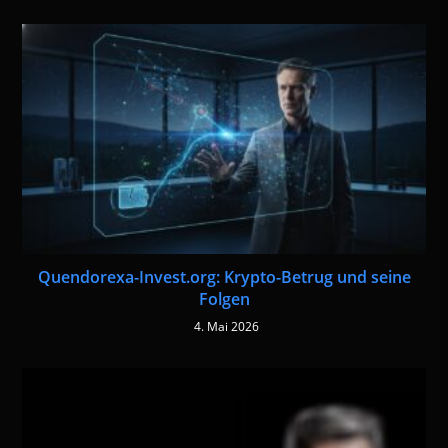
Quendorexa-Invest.org: Krypto-Betrug und seine
Folgen
4. Mai 2026