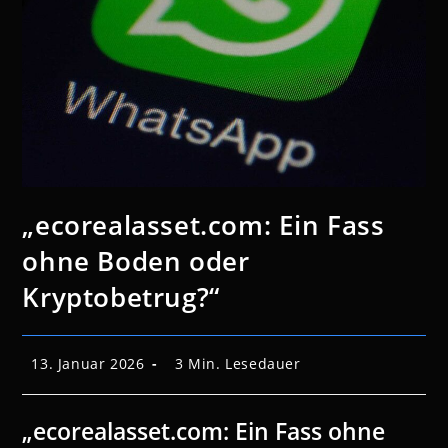
„ecorealasset.com: Ein Fass
ohne Boden oder
Kryptobetrug?“
Beitrag
Lesedauer:
13. Januar 2026
3 Min. Lesedauer
veröffentlicht:
„ecorealasset.com: Ein Fass ohne