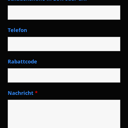
Telefon
Rabattcode
Nachricht
*