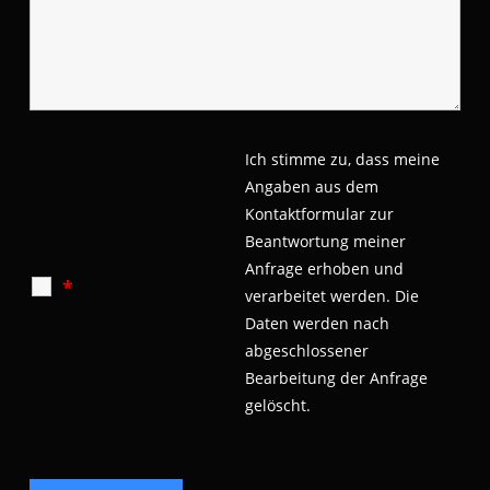
Ich stimme zu, dass meine
Angaben aus dem
Kontaktformular zur
Beantwortung meiner
Anfrage erhoben und
*
verarbeitet werden.
Die
Daten werden nach
abgeschlossener
Bearbeitung der Anfrage
gelöscht.