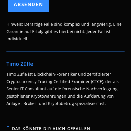
Hinweis: Derartige Fälle sind komplex und langwierig. Eine
Garantie auf Erfolg gibt es hierbei nicht. Jeder Fall ist
individuell.
Timo Züfle
Timo Züfle ist Blockchain-Forensiker und zertifizierter
Cryptocurrency Tracing Certified Examiner (CTCE), der als
Senior IT Consultant auf die forensische Nachverfolgung
gestohlener Kryptowährungen und die Aufklärung von
Anlage-, Broker- und Kryptobetrug spezialisiert ist.
DAS KÖNNTE DIR AUCH GEFALLEN