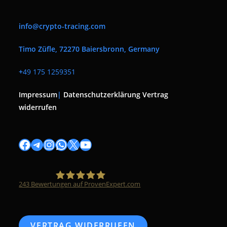
info@crypto-tracing.com
Timo Züfle, 72270 Baiersbronn, Germany
+
49 175 1259351
Impressum
|
Datenschutzerklärung
Vertrag
widerrufen
Facebook
Telegram
Instagram
WhatsApp
X
YouTube
243
Bewertungen auf ProvenExpert.com
Timo Züfle
VERTRAG WIDERRUFEN