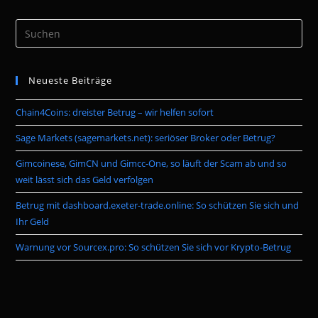
Pre
Es
to
Neueste Beiträge
clo
the
Chain4Coins: dreister Betrug – wir helfen sofort
sea
pan
Sage Markets (sagemarkets.net): seriöser Broker oder Betrug?
Gimcoinese, GimCN und Gimcc-One, so läuft der Scam ab und so
weit lässt sich das Geld verfolgen
Betrug mit dashboard.exeter-trade.online: So schützen Sie sich und
Ihr Geld
Warnung vor Sourcex.pro: So schützen Sie sich vor Krypto-Betrug