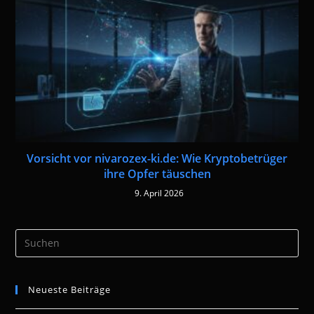
Vorsicht vor nivarozex-ki.de: Wie Kryptobetrüger
ihre Opfer täuschen
9. April 2026
Pre
Es
to
Neueste Beiträge
clo
the