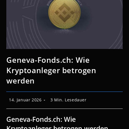
Geneva-Fonds.ch: Wie
Kryptoanleger betrogen
werden
Beitrag
Lesedauer:
14. Januar 2026
3 Min. Lesedauer
veröffentlicht:
Geneva-Fonds.ch: Wie
Kryptoanleger betrogen werden