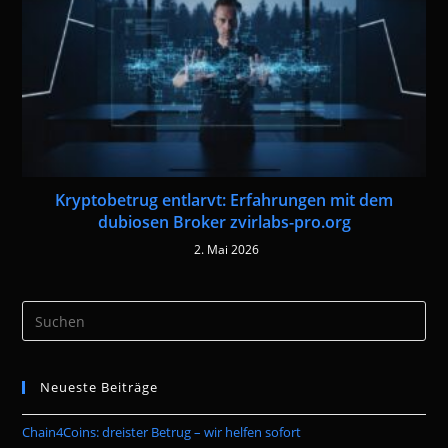
Kryptobetrug entlarvt: Erfahrungen mit dem
dubiosen Broker zvirlabs-pro.org
2. Mai 2026
Pre
Es
to
Neueste Beiträge
clo
the
Chain4Coins: dreister Betrug – wir helfen sofort
sea