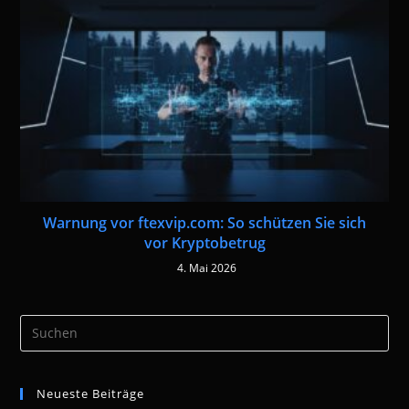
Warnung vor ftexvip.com: So schützen Sie sich
vor Kryptobetrug
4. Mai 2026
Pre
Es
to
Neueste Beiträge
clo