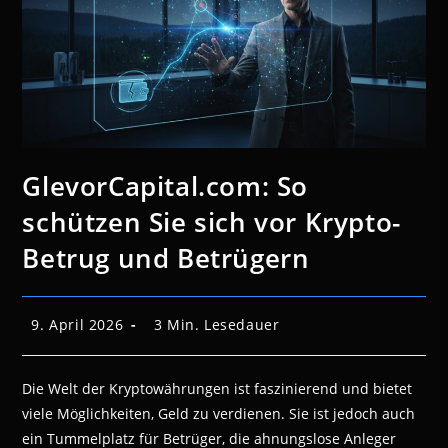
GlevorCapital.com: So
schützen Sie sich vor Krypto-
Betrug und Betrügern
Beitrag
Lesedauer:
9. April 2026
3 Min. Lesedauer
veröffentlicht:
Die Welt der Kryptowährungen ist faszinierend und bietet
viele Möglichkeiten, Geld zu verdienen. Sie ist jedoch auch
ein Tummelplatz für Betrüger, die ahnungslose Anleger