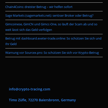
the
Chain4Coins: dreister Betrug – wir helfen sofort
sea
pan
Sage Markets (sagemarkets.net): seriöser Broker oder Betrug?
Gimcoinese, GimCN und Gimcc-One, so läuft der Scam ab und so
weit lässt sich das Geld verfolgen
Betrug mit dashboard.exeter-trade.online: So schützen Sie sich und
Ihr Geld
Warnung vor Sourcex.pro: So schützen Sie sich vor Krypto-Betrug
info@crypto-tracing.com
Timo Züfle, 72270 Baiersbronn, Germany