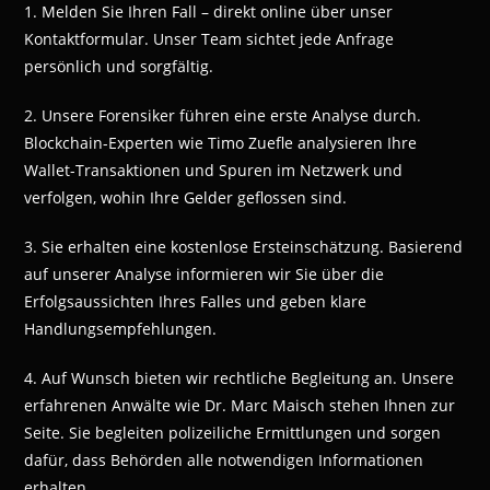
1. Melden Sie Ihren Fall – direkt online über unser
Kontaktformular. Unser Team sichtet jede Anfrage
persönlich und sorgfältig.
2. Unsere Forensiker führen eine erste Analyse durch.
Blockchain-Experten wie Timo Zuefle analysieren Ihre
Wallet-Transaktionen und Spuren im Netzwerk und
verfolgen, wohin Ihre Gelder geflossen sind.
3. Sie erhalten eine kostenlose Ersteinschätzung. Basierend
auf unserer Analyse informieren wir Sie über die
Erfolgsaussichten Ihres Falles und geben klare
Handlungsempfehlungen.
4. Auf Wunsch bieten wir rechtliche Begleitung an. Unsere
erfahrenen Anwälte wie Dr. Marc Maisch stehen Ihnen zur
Seite. Sie begleiten polizeiliche Ermittlungen und sorgen
dafür, dass Behörden alle notwendigen Informationen
erhalten.