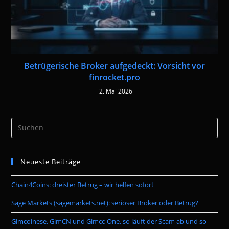
Betrügerische Broker aufgedeckt: Vorsicht vor
finrocket.pro
2. Mai 2026
Pre
Es
to
Neueste Beiträge
clo
the
Chain4Coins: dreister Betrug – wir helfen sofort
sea
pan
Sage Markets (sagemarkets.net): seriöser Broker oder Betrug?
Gimcoinese, GimCN und Gimcc-One, so läuft der Scam ab und so