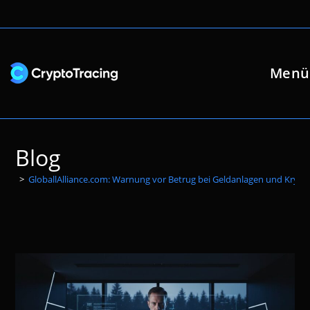
Zum
Inhalt
springen
Menü
Blog
>
GloballAlliance.com: Warnung vor Betrug bei Geldanlagen und Kry