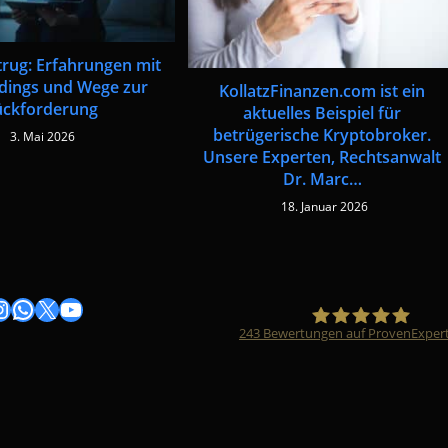
trug: Erfahrungen mit
dings und Wege zur
KollatzFinanzen.com ist ein
ückforderung
aktuelles Beispiel für
betrügerische Kryptobroker.
3. Mai 2026
Unsere Experten, Rechtsanwalt
Dr. Marc…
18. Januar 2026
gram
nstagram
WhatsApp
X
YouTube
243
Bewertungen auf ProvenExper
Timo Züfle