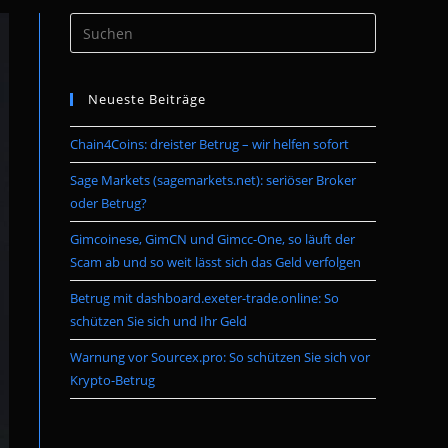
Press
umschalten
Escape
to
Neueste Beiträge
close
the
Chain4Coins: dreister Betrug – wir helfen sofort
search
panel.
Sage Markets (sagemarkets.net): seriöser Broker
oder Betrug?
Gimcoinese, GimCN und Gimcc-One, so läuft der
Scam ab und so weit lässt sich das Geld verfolgen
Betrug mit dashboard.exeter-trade.online: So
schützen Sie sich und Ihr Geld
Warnung vor Sourcex.pro: So schützen Sie sich vor
Krypto-Betrug