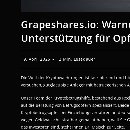
Grapeshares.io: Warn
Unterstützung für Op
Beitrag
Lesedauer:
9. April 2026
2 Min. Lesedauer
veröffentlicht:
Die Welt der Kryptowaehrungen ist faszinierend und biet
versuchen, gutglaeubige Anleger mit betruegerischen An
Unser Team der Kryptobetrugshilfe, bestehend aus Rech
auf die Beratung von Betrugsopfern spezialisiert. Bei
Kryptobetrugsopfer bei Einziehungsverfahren an deuts
wegen Geldwaesche strafbar gemacht haben, weil Sie Ge
das Investoren sind, steht Ihnen Dr. Maisch zur Seite.