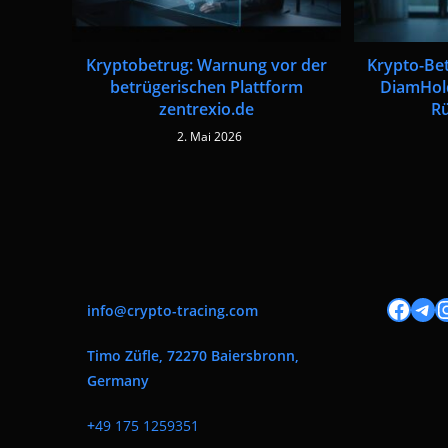
Kryptobetrug: Warnung vor der
Krypto-Be
betrügerischen Plattform
DiamHol
zentrexio.de
R
2. Mai 2026
Facebook
Tele
I
info@crypto-tracing.com
Timo Züfle, 72270 Baiersbronn,
Germany
+
49 175 1259351