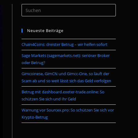
Press
umschalten
Escape
to
Neueste Beiträge
close
the
Chain4Coins: dreister Betrug – wir helfen sofort
search
panel.
Sage Markets (sagemarkets.net): seriöser Broker
oder Betrug?
Gimcoinese, GimCN und Gimcc-One, so läuft der
Scam ab und so weit lässt sich das Geld verfolgen
Betrug mit dashboard.exeter-trade.online: So
schützen Sie sich und Ihr Geld
Warnung vor Sourcex.pro: So schützen Sie sich vor
Krypto-Betrug