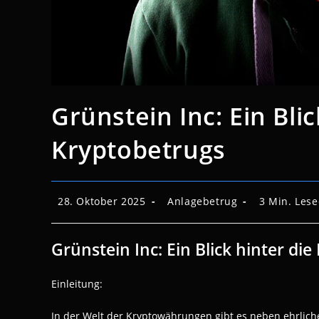
Grünstein Inc: Ein Bli
Kryptobetrugs
Beitrag
Beitrags-
Lesedauer:
28. Oktober 2025
Anlagebetrug
3 Min. Les
veröffentlicht:
Kategorie:
Grünstein Inc: Ein Blick hinter di
Einleitung:
In der Welt der Kryptowährungen gibt es neben ehrlich