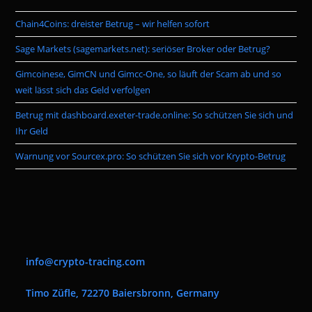
the
Chain4Coins: dreister Betrug – wir helfen sofort
sea
pan
Sage Markets (sagemarkets.net): seriöser Broker oder Betrug?
Gimcoinese, GimCN und Gimcc-One, so läuft der Scam ab und so
weit lässt sich das Geld verfolgen
Betrug mit dashboard.exeter-trade.online: So schützen Sie sich und
Ihr Geld
Warnung vor Sourcex.pro: So schützen Sie sich vor Krypto-Betrug
info@crypto-tracing.com
Timo Züfle, 72270 Baiersbronn, Germany