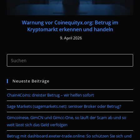
Warnung vor Coinequityx.org: Betrug im
Kryptomarkt erkennen und handeln
9. April 2026
Pre
Es
to
Neueste Beiträge
clo
the
Chain4Coins: dreister Betrug – wir helfen sofort
sea
pan
Sage Markets (sagemarkets.net): seriöser Broker oder Betrug?
Gimcoinese, GimCN und Gimcc-One, so läuft der Scam ab und so
weit lässt sich das Geld verfolgen
Betrug mit dashboard.exeter-trade.online: So schützen Sie sich und