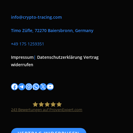
info@crypto-tracing.com
Timo Züfle, 72270 Baiersbronn, Germany
+
49 175 1259351
Impressum
|
Datenschutzerklärung
Vertrag
widerrufen
Facebook
Telegram
Instagram
WhatsApp
X
YouTube
243
Bewertungen auf ProvenExpert.com
Timo Züfle