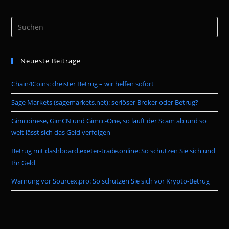
Pre
Es
to
Neueste Beiträge
clo
the
Chain4Coins: dreister Betrug – wir helfen sofort
sea
pan
Sage Markets (sagemarkets.net): seriöser Broker oder Betrug?
Gimcoinese, GimCN und Gimcc-One, so läuft der Scam ab und so
weit lässt sich das Geld verfolgen
Betrug mit dashboard.exeter-trade.online: So schützen Sie sich und
Ihr Geld
Warnung vor Sourcex.pro: So schützen Sie sich vor Krypto-Betrug