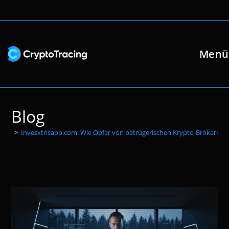
Zum
Inhalt
springen
Menü
Blog
>
Invesxtrisapp.com: Wie Opfer von betrügerischen Krypto-Brokern ih