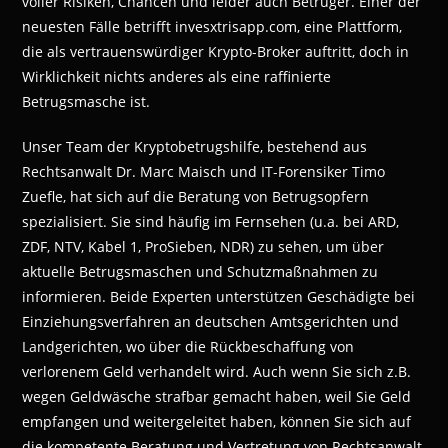
voller Risiken, Chancen und leider auch Betrüger. Einer der
neuesten Fälle betrifft invesxtrisapp.com, eine Plattform,
die als vertrauenswürdiger Krypto-Broker auftritt, doch in
Wirklichkeit nichts anderes als eine raffinierte
Betrugsmasche ist.
Unser Team der Kryptobetrugshilfe, bestehend aus
Rechtsanwalt Dr. Marc Maisch und IT-Forensiker Timo
Zuefle, hat sich auf die Beratung von Betrugsopfern
spezialisiert. Sie sind häufig im Fernsehen (u.a. bei ARD,
ZDF, NTV, Kabel 1, ProSieben, NDR) zu sehen, um über
aktuelle Betrugsmaschen und Schutzmaßnahmen zu
informieren. Beide Experten unterstützen Geschädigte bei
Einziehungsverfahren an deutschen Amtsgerichten und
Landgerichten, wo über die Rückbeschaffung von
verlorenem Geld verhandelt wird. Auch wenn Sie sich z.B.
wegen Geldwäsche strafbar gemacht haben, weil Sie Geld
empfangen und weitergeleitet haben, können Sie sich auf
die kompetente Beratung und Vertretung von Rechtsanwalt