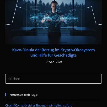
Kavo-Dinula.de: Betrug im Krypto-Ökosystem
und Hilfe für Geschädigte
9. April 2026
Pre
Es
to
Neueste Beiträge
clo
the
Chain4Coins: dreister Betrug – wir helfen sofort
sea