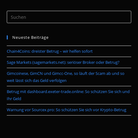
Pre
Es
to
Neueste Beiträge
clo
the
Chain4Coins: dreister Betrug – wir helfen sofort
sea
pan
Sage Markets (sagemarkets.net): seriöser Broker oder Betrug?
Gimcoinese, GimCN und Gimcc-One, so läuft der Scam ab und so
weit lässt sich das Geld verfolgen
Betrug mit dashboard.exeter-trade.online: So schützen Sie sich und
Ihr Geld
Warnung vor Sourcex.pro: So schützen Sie sich vor Krypto-Betrug