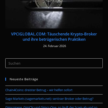
VPCIGLOBAL.COM: Täuschende Krypto-Broker
und ihre betrügerischen Praktiken
24. Februar 2026
Pre
Es
to
Neueste Beiträge
clo
the
Chain4Coins: dreister Betrug – wir helfen sofort
sea
pan
Sage Markets (sagemarkets.net): seriöser Broker oder Betrug?
Gimcoinese, GimCN und Gimcc-One, so läuft der Scam ab und so