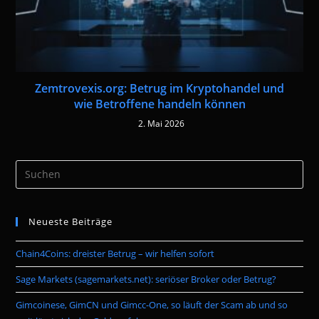
Zemtrovexis.org: Betrug im Kryptohandel und
wie Betroffene handeln können
2. Mai 2026
Pre
Es
to
Neueste Beiträge
clo
the
Chain4Coins: dreister Betrug – wir helfen sofort
sea
pan
Sage Markets (sagemarkets.net): seriöser Broker oder Betrug?
Gimcoinese, GimCN und Gimcc-One, so läuft der Scam ab und so