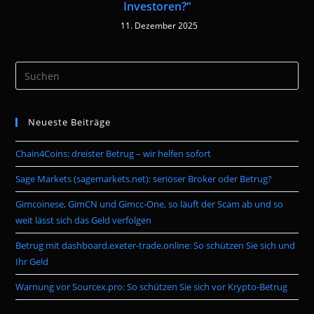
Investoren?“
11. Dezember 2025
Pre
Es
to
Neueste Beiträge
clo
the
Chain4Coins: dreister Betrug – wir helfen sofort
sea
pan
Sage Markets (sagemarkets.net): seriöser Broker oder Betrug?
Gimcoinese, GimCN und Gimcc-One, so läuft der Scam ab und so
weit lässt sich das Geld verfolgen
Betrug mit dashboard.exeter-trade.online: So schützen Sie sich und
Ihr Geld
Warnung vor Sourcex.pro: So schützen Sie sich vor Krypto-Betrug