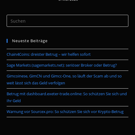
Pre
Es
to
Neueste Beiträge
clo
the
Chain4Coins: dreister Betrug – wir helfen sofort
sea
pan
Sage Markets (sagemarkets.net): seriöser Broker oder Betrug?
Gimcoinese, GimCN und Gimcc-One, so läuft der Scam ab und so
weit lässt sich das Geld verfolgen
Betrug mit dashboard.exeter-trade.online: So schützen Sie sich und
Ihr Geld
Warnung vor Sourcex.pro: So schützen Sie sich vor Krypto-Betrug