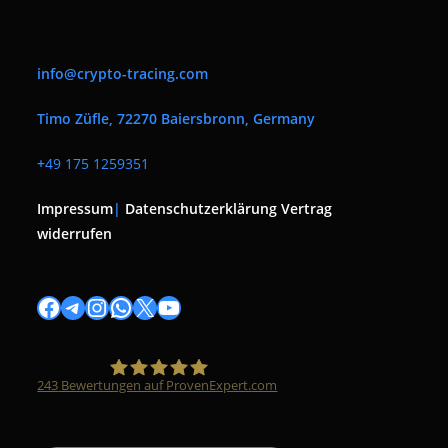
info@crypto-tracing.com
Timo Züfle, 72270 Baiersbronn, Germany
+
49 175 1259351
Impressum
|
Datenschutzerklärung
Vertrag
widerrufen
Facebook
Telegram
Instagram
WhatsApp
X
YouTube
243
Bewertungen auf ProvenExpert.com
Timo Züfle