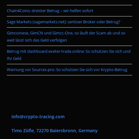
the
Chain4Coins: dreister Betrug – wir helfen sofort
sea
pan
Sage Markets (sagemarkets.net): seriöser Broker oder Betrug?
Gimcoinese, GimCN und Gimcc-One, so läuft der Scam ab und so
weit lässt sich das Geld verfolgen
Betrug mit dashboard.exeter-trade.online: So schützen Sie sich und
Ihr Geld
Warnung vor Sourcex.pro: So schützen Sie sich vor Krypto-Betrug
info@crypto-tracing.com
Timo Züfle, 72270 Baiersbronn, Germany