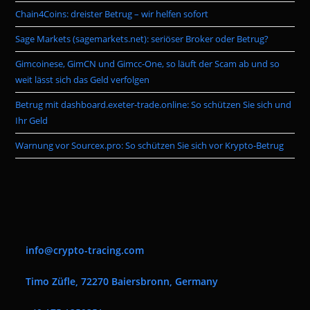
the
Chain4Coins: dreister Betrug – wir helfen sofort
sea
pan
Sage Markets (sagemarkets.net): seriöser Broker oder Betrug?
Gimcoinese, GimCN und Gimcc-One, so läuft der Scam ab und so
weit lässt sich das Geld verfolgen
Betrug mit dashboard.exeter-trade.online: So schützen Sie sich und
Ihr Geld
Warnung vor Sourcex.pro: So schützen Sie sich vor Krypto-Betrug
info@crypto-tracing.com
Timo Züfle, 72270 Baiersbronn, Germany