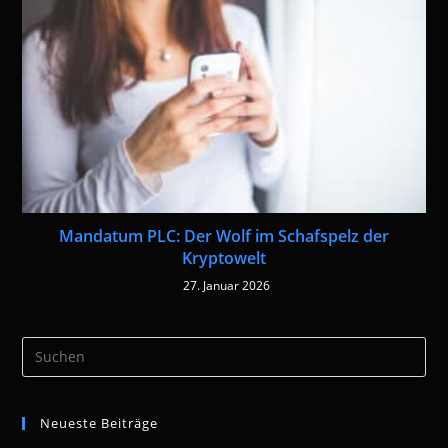
Mandatum PLC: Der Wolf im Schafspelz der
Kryptowelt
27. Januar 2026
Pre
Es
to
Neueste Beiträge
clo