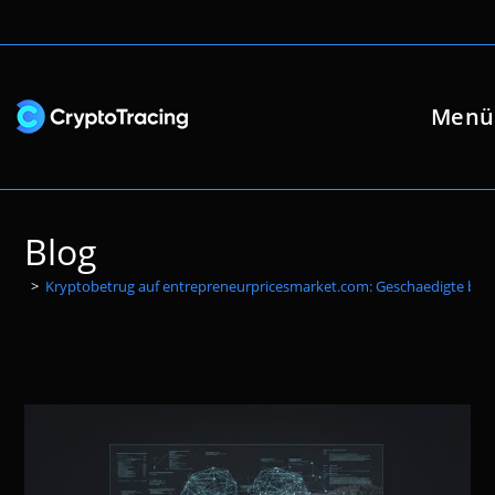
Zum
Inhalt
springen
Menü
Blog
>
Kryptobetrug auf entrepreneurpricesmarket.com: Geschaedigte ber