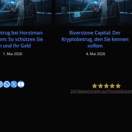
trug bei Horstman-
Riverstone Capital: Der
m: So schützen Sie
Kryptobetrug, den Sie kennen
h und Ihr Geld
sollten
1. Mai 2026
4. Mai 2026
gram
nstagram
WhatsApp
X
YouTube
243
Bewertungen auf ProvenExper
Timo Züfle