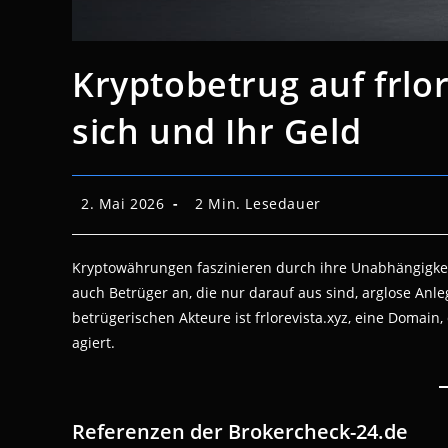
Kryptobetrug auf frlor
sich und Ihr Geld
Beitrag
Lesedauer:
2. Mai 2026
2 Min. Lesedauer
veröffentlicht:
Kryptowährungen faszinieren durch ihre Unabhängigkeit
auch Betrüger an, die nur darauf aus sind, arglose Anle
betrügerischen Akteure ist frlorevista.xyz, eine Domai
agiert.
Referenzen der Brokercheck-24.de