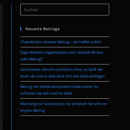
Press
umschalten
Escape
to
Neueste Beiträge
close
the
Chain4Coins: dreister Betrug – wir helfen sofort
search
panel.
Sage Markets (sagemarkets.net): seriöser Broker
oder Betrug?
Gimcoinese, GimCN und Gimcc-One, so läuft der
Scam ab und so weit lässt sich das Geld verfolgen
Betrug mit dashboard.exeter-trade.online: So
schützen Sie sich und Ihr Geld
Warnung vor Sourcex.pro: So schützen Sie sich vor
Krypto-Betrug