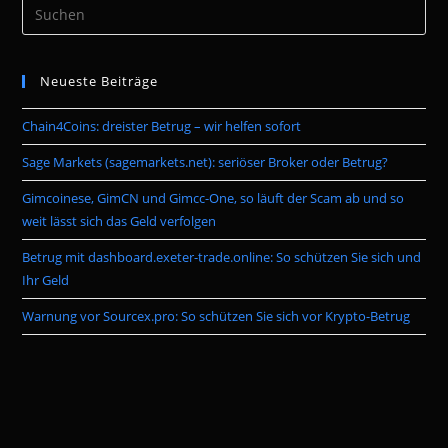
Pre
Es
to
Neueste Beiträge
clo
the
Chain4Coins: dreister Betrug – wir helfen sofort
sea
pan
Sage Markets (sagemarkets.net): seriöser Broker oder Betrug?
Gimcoinese, GimCN und Gimcc-One, so läuft der Scam ab und so
weit lässt sich das Geld verfolgen
Betrug mit dashboard.exeter-trade.online: So schützen Sie sich und
Ihr Geld
Warnung vor Sourcex.pro: So schützen Sie sich vor Krypto-Betrug