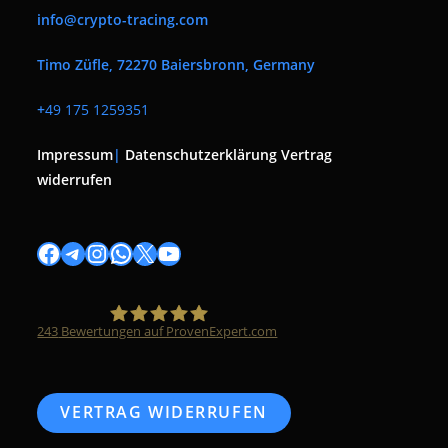
info@crypto-tracing.com
Timo Züfle, 72270 Baiersbronn, Germany
+
49 175 1259351
Impressum
|
Datenschutzerklärung
Vertrag
widerrufen
Facebook
Telegram
Instagram
WhatsApp
X
YouTube
243
Bewertungen auf ProvenExpert.com
Timo Züfle
VERTRAG WIDERRUFEN