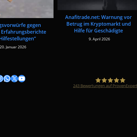
Anafitrade.net: Warnung vor
Betrug im Kryptomarkt und
gsvorwürfe gegen
Hilfe für Geschädigte
Erfahrungsberichte
Hilfestellungen“
9. April 2026
20. Januar 2026
gram
nstagram
WhatsApp
X
YouTube
243
Bewertungen auf ProvenExper
Timo Züfle