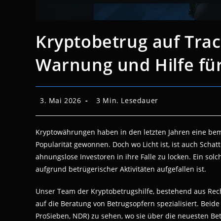
Kryptobetrug auf Tra
Warnung und Hilfe fü
Beitrag
Lesedauer:
3. Mai 2026
3 Min. Lesedauer
veröffentlicht:
Kryptowährungen haben in den letzten Jahren eine b
Popularität gewonnen. Doch wo Licht ist, ist auch Scha
ahnungslose Investoren in ihre Falle zu locken. Ein solc
aufgrund betrügerischer Aktivitäten aufgefallen ist.
Unser Team der Kryptobetrugshilfe, bestehend aus Rech
auf die Beratung von Betrugsopfern spezialisiert. Beide
ProSieben, NDR) zu sehen, wo sie über die neuesten B