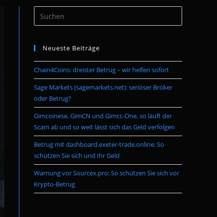
Press
umschalten
Escape
to
Neueste Beiträge
close
the
Chain4Coins: dreister Betrug – wir helfen sofort
search
panel.
Sage Markets (sagemarkets.net): seriöser Broker
oder Betrug?
Gimcoinese, GimCN und Gimcc-One, so läuft der
Scam ab und so weit lässt sich das Geld verfolgen
Betrug mit dashboard.exeter-trade.online: So
schützen Sie sich und Ihr Geld
Warnung vor Sourcex.pro: So schützen Sie sich vor
Krypto-Betrug